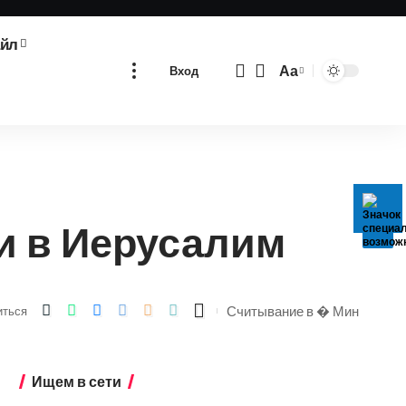
айл
Аа
Вход
Изменение
размера
шрифта
и в Иерусалим
Считывание в � Мин
иться
Ищем в сети