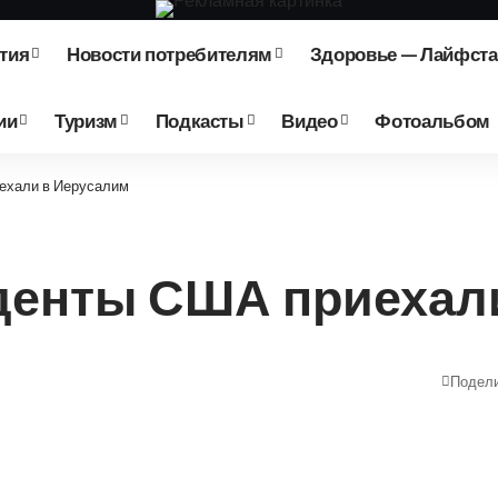
тия
Новости потребителям
Здоровье — Лайфст
ии
Туризм
Подкасты
Видео
Фотоальбом
ехали в Иерусалим
денты США приехал
Подел