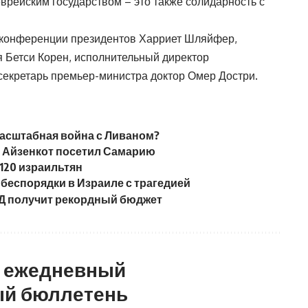
врейским государством – это также солидарность с
ь конференции президентов Харриет Шляйфер,
 Бетси Корен, исполнительный директор
секретарь премьер-министра доктор Омер Достри.
асштабная война с Ливаном?
 Айзенкот посетил Самарию
120 израильтян
беспорядки в Израиле с трагедией
ИД получит рекордный бюджет
а ежедневный
й бюллетень