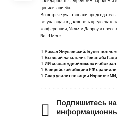
солидарность с еврейским народом и е
цивилизацией».
Во встрече участвовали председател
вступающая в должность председателя
конференции, Уильям Дарроу и пресс-
Read More
Роман Янушевский: Будет полном
Бывший начальник Генштаба Гади
ИИ создал «двойников» и обокрал 
В еврейской общине РФ сравнили 
Саар усилит позиции Израиля: М
Подпишитесь н
информационны