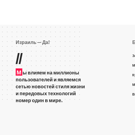
Израиль — Да!
//
З
М
М
ы влияем на миллионы
К
пользователей и являемся
М
сетью новостей стиля жизни
и передовых технологий
В
номер один в мире.