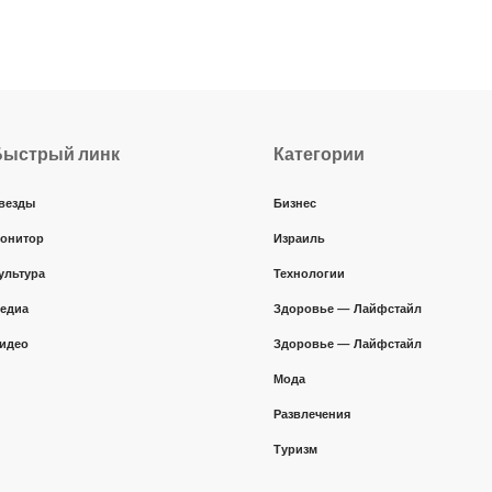
Быстрый линк
Категории
везды
Бизнес
онитор
Израиль
ультура
Технологии
едиа
Здоровье — Лайфстайл
идео
Здоровье — Лайфстайл
Мода
Развлечения
Туризм