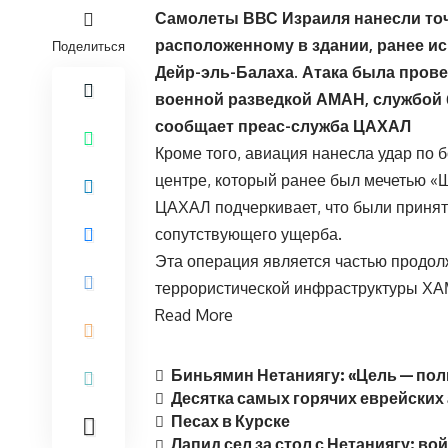
Самолеты ВВС Израиля нанесли точ
расположенному в здании, ранее и
Поделиться
Дейр-эль-Балаха. Атака была пров
военной разведкой АМАН, службой
сообщает преас-служба ЦАХАЛ
Кроме того, авиация нанесла удар п
центре, который ранее был мечетью «
ЦАХАЛ подчеркивает, что были приня
сопутствующего ущерба.
Эта операция является частью продо
террористической инфраструктуры ХА
Read More
Биньямин Нетаниягу: «Цель — пол
Десятка самых горячих еврейских 
Песах в Курске
Лапид сел за стол с Нетаниягу: в