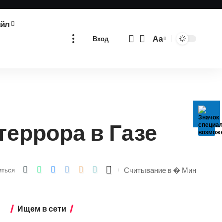
айл
Аа
Вход
Изменение
размера
шрифта
еррора в Газе
Считывание в � Мин
иться
Ищем в сети