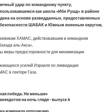
ечный удар по командному пункту,
спользовавшемся как школа «Ибн Рушд» в районе
едена на основе разведданных, предоставленных
 безопасности ШАБАК и Южным военным округом,
о боевикам ХАМАС, действовавшим в командном
Шахада аль-Акса».
ты меры предосторожности для минимизации
лжающихся усилий Израиля по ликвидации
МАС в секторе Газа.
ная победа. Не меньше»
анекдотов на ночь глядя – выпуск 4
ойна изменила оппозицию