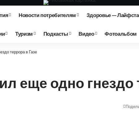
тия
Новости потребителям
Здоровье — Лайфст
ии
Туризм
Подкасты
Видео
Фотоальбом
здо террора в Газе
 еще одно гнездо т
Подел