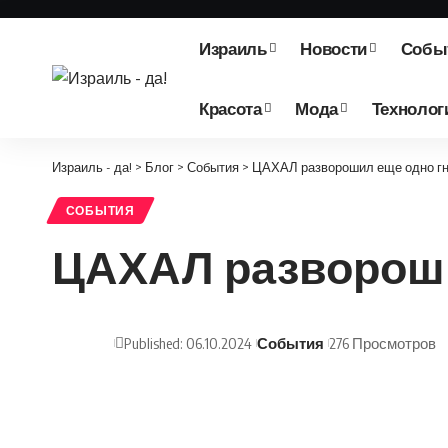
Израиль
Новости
Собы
Красота
Мода
Технолог
Израиль - да!
>
Блог
>
События
>
ЦАХАЛ разворошил еще одно гне
СОБЫТИЯ
ЦАХАЛ разворошил
Published: 06.10.2024
События
276 Просмотров