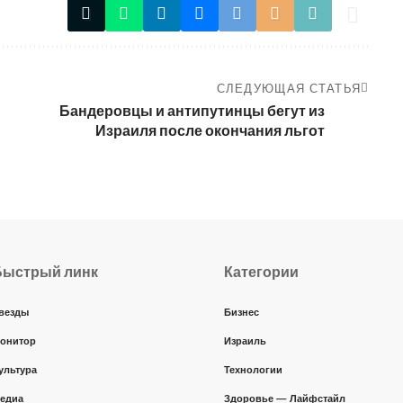
СЛЕДУЮЩАЯ СТАТЬЯ
Бандеровцы и антипутинцы бегут из
Израиля после окончания льгот
Быстрый линк
Категории
везды
Бизнес
онитор
Израиль
ультура
Технологии
едиа
Здоровье — Лайфстайл