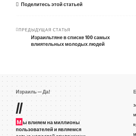
Поделитесь этой статьей
ПРЕДЫДУЩАЯ СТАТЬЯ
Израильтяне в списке 100 самых
влиятельных молодых людей
Израиль — Да!
//
З
М
М
ы влияем на миллионы
К
пользователей и являемся
М