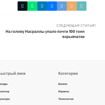
СЛЕДУЮЩАЯ СТАТЬЯ
На голову Насраллы упало почти 100 тонн
взрывчатки
Быстрый линк
Категории
везды
Бизнес
онитор
Израиль
ультура
Технологии