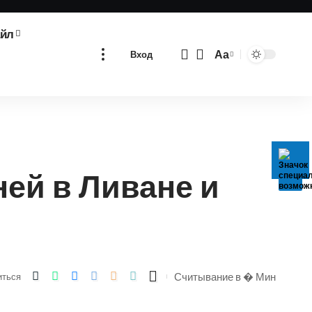
айл
Аа
Вход
Изменение
размера
шрифта
ей в Ливане и
Считывание в � Мин
иться