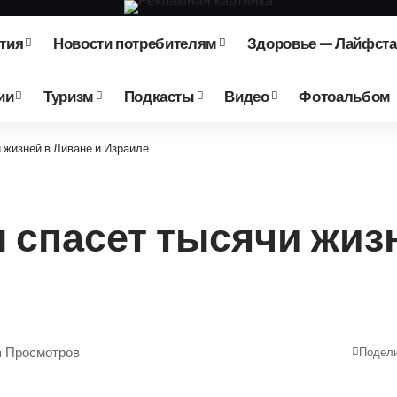
тия
Новости потребителям
Здоровье — Лайфст
ии
Туризм
Подкасты
Видео
Фотоальбом
 жизней в Ливане и Израиле
спасет тысячи жизн
4 Просмотров
Подел