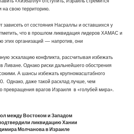
тавить «Хизбаллу» отступить, Израиль стремится
и на свою территорию.
т зависеть от состояния Насраллы и оставшихся у
отметить, что в прошлом ликвидация лидеров ХАМАС и
ю этих организаций — напротив, они
езную эскалацию конфликта, рассчитывая избежать
в Ливане. Однако риски дальнейшего обострения
ысокими. А шансы избежать крупномасштабного
0. Однако, даже такой расклад лучше, чем
о превращения врагов Израиля в «голубей мира».
ол между Востоком и Западом
подтвердили ликвидацию Хании
адимира Молчанова в Израиле