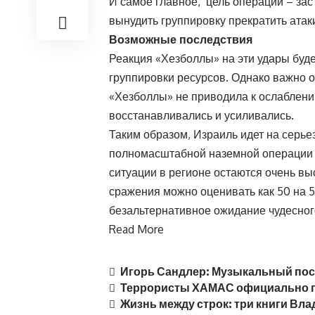
И самое главное, цель операции – зас
вынудить группировку прекратить атак
Возможные последствия
Реакция «Хезболлы» на эти удары буде
группировки ресурсов. Однако важно 
«Хезболлы» не приводила к ослаблени
восстанавливались и усиливались.
Таким образом, Израиль идет на серь
полномасштабной наземной операции 
ситуации в регионе остаются очень в
сражения можно оценивать как 50 на 5
безальтернативное ожидание чудесног
Read More
Игорь Сандлер: Музыкальный пос
Террористы ХАМАС официально 
Жизнь между строк: три книги Вл