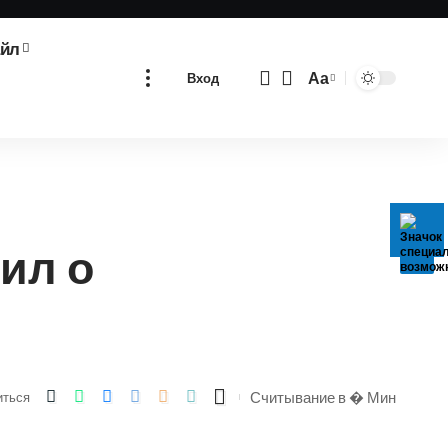
айл
Аа
Вход
Изменение
размера
шрифта
ил о
Считывание в � Мин
иться