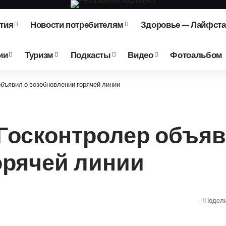
тия
Новости потребителям
Здоровье — Лайфст
ии
Туризм
Подкасты
Видео
Фотоальбом
объявил о возобновлении горячей линии
 Госконтролер объяв
орячей линии
Подел