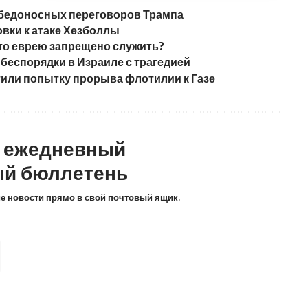
обедоносных переговоров Трампа
овки к атаке Хезболлы
что еврею запрещено служить?
беспорядки в Израиле с трагедией
или попытку прорыва флотилии к Газе
а ежедневный
й бюллетень
ие новости прямо в свой почтовый ящик.