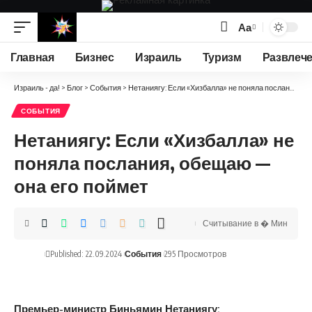
Аа
Изменение
размера
Главная
Бизнес
Израиль
Туризм
Развлеч
шрифта
Израиль - да!
>
Блог
>
События
>
Нетаниягу: Если «Хизбалла» не поняла послания, обещаю — она его поймет
СОБЫТИЯ
Нетаниягу: Если «Хизбалла» не
поняла послания, обещаю —
она его поймет
Считывание в � Мин
Published: 22.09.2024
События
295 Просмотров
Премьер-министр Биньямин Нетаниягу: