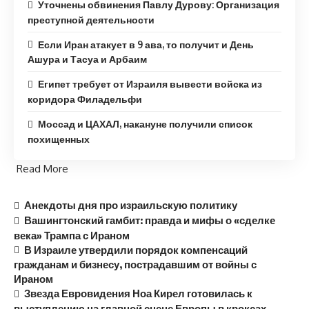
Уточнены обвинения Павлу Дурову: Организация
преступной деятельности
Если Иран атакует в 9 ава, то получит и День
Ашура и Тасуа и Арбаим
Египет требует от Израиля вывести войска из
коридора Филадельфи
Моссад и ЦАХАЛ, накануне получили список
похищенных
Read More
Анекдоты дня про израильскую политику
Вашингтонский гамбит: правда и мифы о «сделке
века» Трампа с Ираном
В Израиле утвердили порядок компенсаций
гражданам и бизнесу, пострадавшим от войны с
Ираном
Звезда Евровидения Ноа Кирел готовилась к
выступлению на главной сцене Европы в кроксах