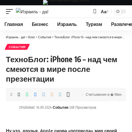
Аа
Изменение
размера
Главная
Бизнес
Израиль
Туризм
Развлеч
шрифта
Израиль - да!
>
Блог
>
События
>
ТехноБлог: iPhone 16 – над чем смеются в мире после презентации
СОБЫТИЯ
ТехноБлог: iPhone 16 – над чем
смеются в мире после
презентации
Считывание в � Мин
Published: 16.09.2024
События
269 Просмотров
Ну что, друзья, Apple снова «потрясла» мир своей