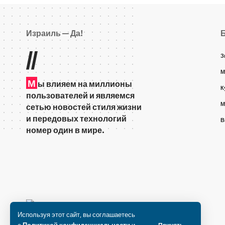
Израиль — Да!
//
З
М
М
ы влияем на миллионы
К
пользователей и являемся
М
сетью новостей стиля жизни
и передовых технологий
В
номер один в мире.
Используя этот сайт, вы соглашаетесь