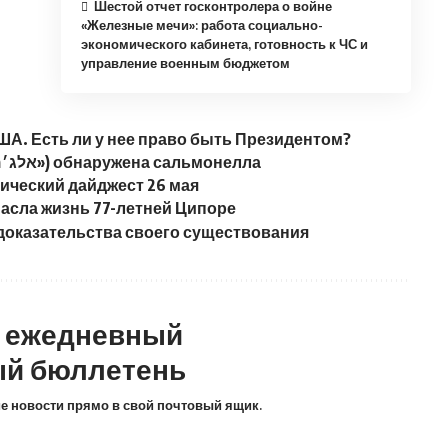
Шестой отчет госконтролера о войне
«Железные мечи»: работа социально-
экономического кабинета, готовность к ЧС и
управление военным бюджетом
ША. Есть ли у нее право быть Президентом?
В тхине марки «Аль-Джамаль» («אלג׳מל») обнаружена сальмонелла
ический дайджест 26 мая
пасла жизнь 77-летней Ципоре
оказательства своего существования
а ежедневный
й бюллетень
ие новости прямо в свой почтовый ящик.