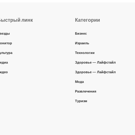
Быстрый линк
Категории
везды
Бизнес
онитор
Израиль
ультура
Технологии
едиа
Здоровье — Лайфстайл
идео
Здоровье — Лайфстайл
Мода
Развлечения
Туризм