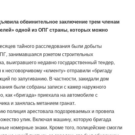
дъявила обвинительное заключение трем членам
елей» одной из ОПГ страны, которых можно
месяцев тайного расследования были добыты
ОПГ, занимавшаяся рэкетом строительных
на, выигравшего недавно государственный тендер,
и к несговорчивому «клиенту» отправили «бригаду
кций по запугиванию. В частности, закидали дом
вания были собраны записи с камер наружного
, как «бригада» приехала на автомобиле с
ка и занялась метанием гранат.
дию полиция арестовала подозреваемых и провела
ножество улик. Включая машину, которую бригада
ные номерные знаки. Кроме того, полицейские смогли