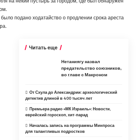
ля на некий пустырь за городом, где был обнаружен
ом.
было подано ходатайство о продлении срока ареста
ра.
Читать еще
Нетаниягу назвал
предательство союзников,
во главе с Макроном
От Схула до Александрии: археологический
детектив длиной в 400 тысяч лет
Премьера радио «МК Израиль»: Новости,
еврейский гороскоп, хит-парад
Началась запись на программы Минпроса
для талантливых подростков