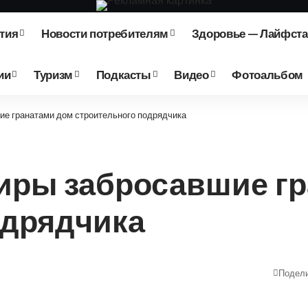
тия
Новости потребителям
Здоровье — Лайфст
ии
Туризм
Подкасты
Видео
Фотоальбом
ие гранатами дом строительного подрядчика
иры забросавшие гр
одрядчика
Подел