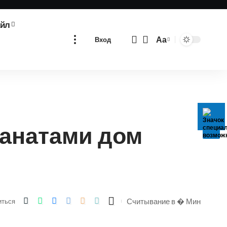
айл
Аа
Вход
Изменение
размера
шрифта
анатами дом
Считывание в � Мин
иться