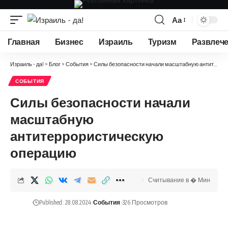
Аа
Изменение
размера
Главная
Бизнес
Израиль
Туризм
Развлеч
шрифта
Израиль - да!
>
Блог
>
События
>
Силы безопасности начали масштабную антитеррористическую операцию
СОБЫТИЯ
Силы безопасности начали
масштабную
антитеррористическую
операцию
Считывание в � Мин
Published: 28.08.2024
События
326 Просмотров