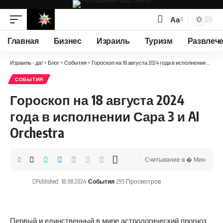
Аа
Изменение
размера
Главная
Бизнес
Израиль
Туризм
Развлеч
шрифта
Израиль - да!
>
Блог
>
События
>
Гороскоп на 18 августа 2024 года в исполнении Сара 3 и AI Orchestra
СОБЫТИЯ
Гороскоп на 18 августа 2024
года в исполнении Сара 3 и AI
Orchestra
Считывание в � Мин
Published: 18.08.2024
События
295 Просмотров
Первый и единственный в мире астрологический прогноз