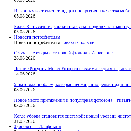
05.08.2026
Израиль ужесточает стандарты покрытия и качества моби
05.08.2026
Более 31 тысячи израильтян за сутки подключили защиту
05.08.2026
Новости потребителям
Новости потребителям
Показать больше
Crazy Line открывает новый филиал в Ашкелоне
28.06.2026
Летние йогурты Muller Froop со свежими вкусами: дыня с
14.06.2026
5 бытовых проблем, которые неожиданно решает один п
08.06.2026
Новое место притяжения и популярная фотозона – гигантск
03.06.2026
Когда уборка становится системой: новый уровень чистоты 
31.05.2026
Здоровье — Лайфстайл