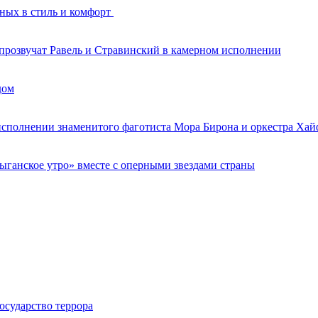
нных в стиль и комфорт
 прозвучат Равель и Стравинский в камерном исполнении
дом
 исполнении знаменитого фаготиста Мора Бирона и оркестра Ха
ганское утро» вместе с оперными звездами страны
осударство террора