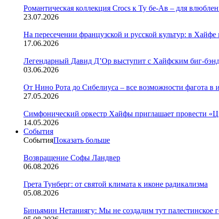
Романтическая коллекция Crocs к Ту бе-Ав – для влюбле
23.07.2026
На пересечении французской и русской культур: в Хайфе
17.06.2026
Легендарный Давид Д’Ор выступит с Хайфским биг-бэн
03.06.2026
От Нино Рота до Сибелиуса – все возможности фагота в
27.05.2026
Симфонический оркестр Хайфы приглашает провести «Цы
14.05.2026
События
События
Показать больше
Возвращение Софы Ландвер
06.08.2026
Грета Тунберг: от святой климата к иконе радикализма
05.08.2026
Биньямин Нетаниягу: Мы не создадим тут палестинское г