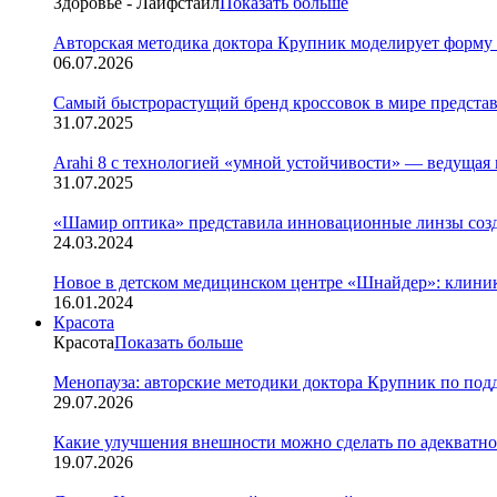
Здоровье - Лайфстайл
Показать больше
Авторская методика доктора Крупник моделирует форму
06.07.2026
Cамый быстрорастущий бренд кроссовок в мире представ
31.07.2025
Arahi 8 c технологией «умной устойчивости» — ведуща
31.07.2025
«Шамир оптика» представила инновационные линзы созд
24.03.2024
Новое в детском медицинском центре «Шнайдер»: клиник
16.01.2024
Красота
Красота
Показать больше
Менопауза: авторские методики доктора Крупник по под
29.07.2026
Какие улучшения внешности можно сделать по адекватно
19.07.2026