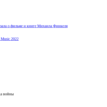
азала о фильме и книге Михаила Финкеля
 Music 2022
ка войны