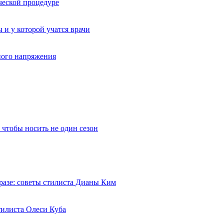
ческой процедуре
 и у которой учатся врачи
вного напряжения
 чтобы носить не один сезон
разе: советы стилиста Дианы Ким
тилиста Олеси Куба