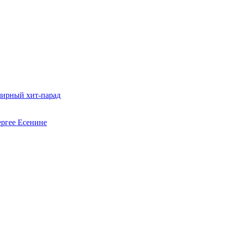
мирный хит-парад
ергее Есенине