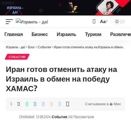
Аа
Изменение
размера
Главная
Бизнес
Израиль
Туризм
Развлеч
шрифта
Израиль - да!
>
Блог
>
События
>
Иран готов отменить атаку на Израиль в обмен на победу ХАМАС?
СОБЫТИЯ
Иран готов отменить атаку на
Израиль в обмен на победу
ХАМАС?
Считывание в � Мин
Published: 13.08.2024
События
241 Просмотров