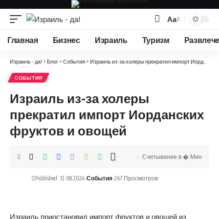
Аа
Изменение
размера
Главная
Бизнес
Израиль
Туризм
Развлеч
шрифта
Израиль - да!
>
Блог
>
События
>
Израиль из-за холеры прекратил импорт Иорданских фруктов и овощей
СОБЫТИЯ
Израиль из-за холеры
прекратил импорт Иорданских
фруктов и овощей
Считывание в � Мин
Published: 12.08.2024
События
267 Просмотров
Израиль приостановил импорт фруктов и овощей из