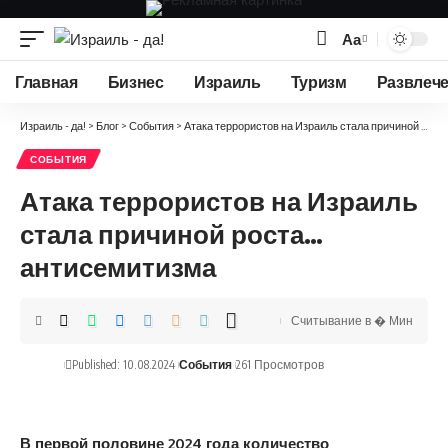
Аа
Изменение
размера
Главная
Бизнес
Израиль
Туризм
Развлеч
шрифта
Израиль - да!
>
Блог
>
События
>
Атака террористов на Израиль стала причиной роста… антисемитизма
СОБЫТИЯ
Атака террористов на Израиль
стала причиной роста…
антисемитизма
Считывание в � Мин
Published: 10.08.2024
События
261 Просмотров
В первой половине 2024 года количество