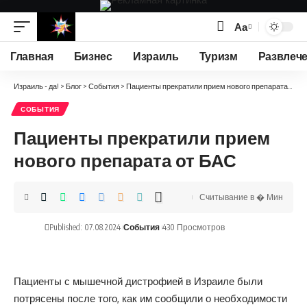
Аа
Изменение
размера
Главная
Бизнес
Израиль
Туризм
Развлеч
шрифта
Израиль - да!
>
Блог
>
События
>
Пациенты прекратили прием нового препарата от БАС
СОБЫТИЯ
Пациенты прекратили прием
нового препарата от БАС
Считывание в � Мин
Published: 07.08.2024
События
430 Просмотров
Пациенты с мышечной дистрофией в Израиле были
потрясены после того, как им сообщили о необходимости