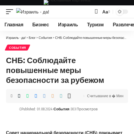
Аа
Изменение
размера
Главная
Бизнес
Израиль
Туризм
Развлеч
шрифта
Израиль - да!
>
Блог
>
События
>
СНБ: Соблюдайте повышенные меры безопасности за рубежом
СОБЫТИЯ
СНБ: Соблюдайте
повышенные меры
безопасности за рубежом
Считывание в � Мин
Published: 01.08.2024
События
303 Просмотров
Совет национальной безопасности (СНБ) призывает