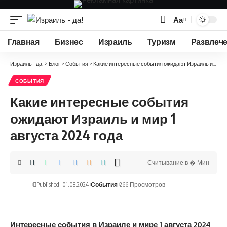
Аа
Изменение
размера
Главная
Бизнес
Израиль
Туризм
Развлеч
шрифта
Израиль - да!
>
Блог
>
События
>
Какие интересные события ожидают Израиль и мир 1 августа 2024 года
СОБЫТИЯ
Какие интересные события
ожидают Израиль и мир 1
августа 2024 года
Считывание в � Мин
Published: 01.08.2024
События
266 Просмотров
Интересные события в Израиле и мире 1 августа 2024