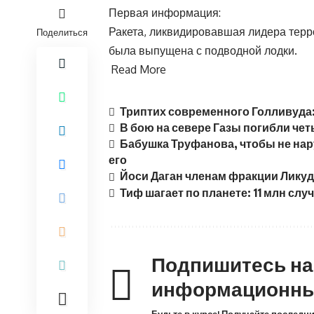
Первая информация:
Ракета, ликвидировавшая лидера тер
Поделиться
была выпущена с подводной лодки.
Read More
Триптих современного Голливуда
В бою на севере Газы погибли че
Бабушка Труфанова, чтобы не на
его
Йоси Даган членам фракции Ликуд
Тиф шагает по планете: 11 млн слу
Подпишитесь н
информационны
Будьте в курсе! Получайте последн