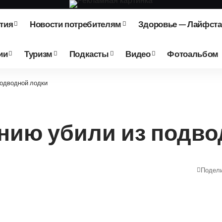
тия
Новости потребителям
Здоровье — Лайфст
ии
Туризм
Подкасты
Видео
Фотоальбом
подводной лодки
нию убили из подво
Подел