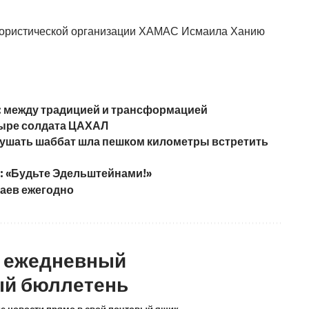
рористической организации ХАМАС Исмаила Ханию
: между традицией и трансформацией
тыре солдата ЦАХАЛ
рушать шаббат шла пешком километры встретить
: «Будьте Эдельштейнами!»
чаев ежегодно
а ежедневный
й бюллетень
ие новости прямо в свой почтовый ящик.