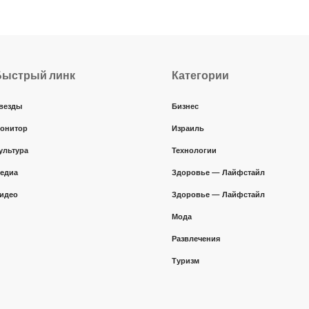
Быстрый линк
Категории
везды
Бизнес
онитор
Израиль
ультура
Технологии
едиа
Здоровье — Лайфстайл
идео
Здоровье — Лайфстайл
Мода
Развлечения
Туризм