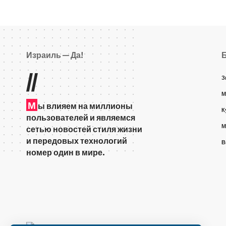
Израиль — Да!
//
З
М
М
ы влияем на миллионы
К
пользователей и являемся
М
сетью новостей стиля жизни
и передовых технологий
В
номер один в мире.