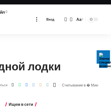
айл
Аа
Вход
Изменение
размера
шрифта
дной лодки
Считывание в � Мин
иться
Ищем в сети