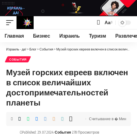
Аа
Изменение
размера
Главная
Бизнес
Израиль
Туризм
Развлеч
шрифта
Израиль - да!
>
Блог
>
События
>
Музей горских евреев включен в список величайших достопримечательностей планеты
СОБЫТИЯ
Музей горских евреев включен
в список величайших
достопримечательностей
планеты
Считывание в � Мин
Published: 29.07.2024
События
278 Просмотров