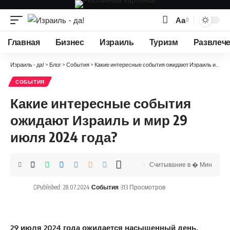
Аа
Изменение
размера
Главная
Бизнес
Израиль
Туризм
Развлеч
шрифта
Израиль - да!
>
Блог
>
События
>
Какие интересные события ожидают Израиль и мир 29 июля 2024 года?
СОБЫТИЯ
Какие интересные события
ожидают Израиль и мир 29
июля 2024 года?
Считывание в � Мин
Published: 28.07.2024
События
313 Просмотров
29 июля 2024 года ожидается насыщенный день,