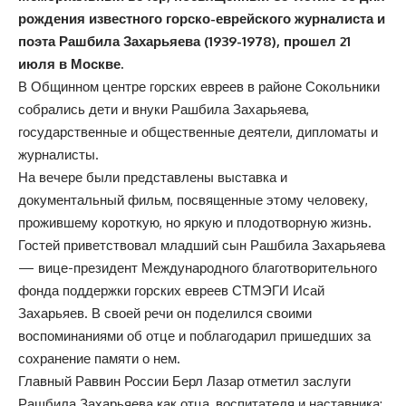
рождения известного горско-еврейского журналиста и
поэта Рашбила Захарьяева (1939-1978), прошел 21
июля в Москве.
В Общинном центре горских евреев в районе Сокольники
собрались дети и внуки Рашбила Захарьяева,
государственные и общественные деятели, дипломаты и
журналисты.
На вечере были представлены выставка и
документальный фильм, посвященные этому человеку,
прожившему короткую, но яркую и плодотворную жизнь.
Гостей приветствовал младший сын Рашбила Захарьяева
— вице-президент Международного благотворительного
фонда поддержки горских евреев СТМЭГИ Исай
Захарьяев. В своей речи он поделился своими
воспоминаниями об отце и поблагодарил пришедших за
сохранение памяти о нем.
Главный Раввин России Берл Лазар отметил заслуги
Рашбила Захарьяева как отца, воспитателя и наставника: