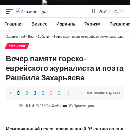
Аа
Изменение
размера
Главная
Бизнес
Израиль
Туризм
Развлеч
шрифта
Израиль - да!
>
Блог
>
События
>
Вечер памяти горско-еврейского журналиста и поэта Рашбила Захарьяева
СОБЫТИЯ
Вечер памяти горско-
еврейского журналиста и поэта
Рашбила Захарьяева
Считывание в � Мин
Published: 25.07.2024
События
353 Просмотров
Мемориальный вечер, посвященный 85-летию со дня