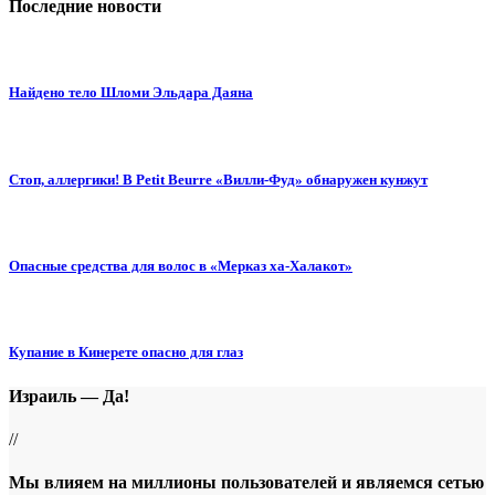
Последние новости
Найдено тело Шломи Эльдара Даяна
Стоп, аллергики! В Petit Beurre «Вилли-Фуд» обнаружен кунжут
Опасные средства для волос в «Мерказ ха-Халакот»
Купание в Кинерете опасно для глаз
Израиль — Да!
//
Мы влияем на миллионы пользователей и являемся сетью