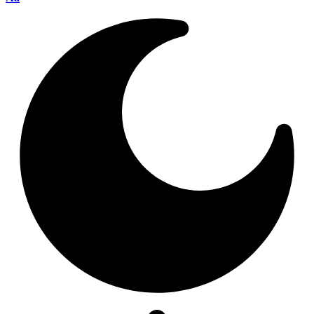
размера
шрифта