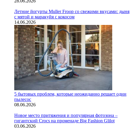
28.06.2026
Летние йогурты Muller Froop со свежими вкусами: дыня
с мятой и маракуйя с кокосом
14.06.2026
5 бытовых проблем, которые неожиданно решает один
пылесос
08.06.2026
Новое место притяжения и популярная фотозона –
гигантский Crocs на променаде Big Fashion Glilot
03.06.2026