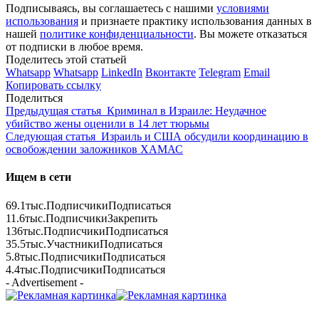
Подписываясь, вы соглашаетесь с нашими
условиями
использования
и признаете практику использования данных в
нашей
политике конфиденциальности
. Вы можете отказаться
от подписки в любое время.
Поделитесь этой статьей
Whatsapp
Whatsapp
LinkedIn
Вконтакте
Telegram
Email
Копировать ссылку
Поделиться
Предыдущая статья
Криминал в Израиле: Неудачное
убийство жены оценили в 14 лет тюрьмы
Следующая статья
Израиль и США обсудили координацию в
освобождении заложников ХАМАС
Ищем в сети
69.1тыс.
Подписчики
Подписаться
11.6тыс.
Подписчики
Закрепить
136тыс.
Подписчики
Подписаться
35.5тыс.
Участники
Подписаться
5.8тыс.
Подписчики
Подписаться
4.4тыс.
Подписчики
Подписаться
- Advertisement -