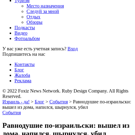
Туризм
Место назначения
Следуй за мной
Отдых
Обзоры
Подкасты
Видео
Фотоальбом
У вас уже есть учетная запись?
Вход
Подпишитесь на нас
Контакты
Блог
Жалоба
Реклама
© 2022 Foxiz News Network. Ruby Design Company. All Rights
Reserved.
Израиль - да!
>
Блог
>
События
>
Равнодушие по-израильски:
вышел из дома, напился, шырнулся, убил
События
Равнодушие по-израильски: вышел из
дома, напился, шырнулся, убил