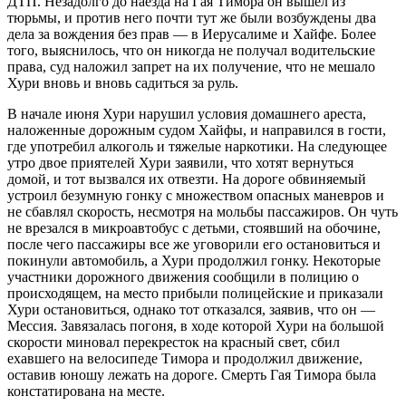
ДТП. Незадолго до наезда на Гая Тимора он вышел из
тюрьмы, и против него почти тут же были возбуждены два
дела за вождения без прав — в Иерусалиме и Хайфе. Более
того, выяснилось, что он никогда не получал водительские
права, суд наложил запрет на их получение, что не мешало
Хури вновь и вновь садиться за руль.
В начале июня Хури нарушил условия домашнего ареста,
наложенные дорожным судом Хайфы, и направился в гости,
где употребил алкоголь и тяжелые наркотики. На следующее
утро двое приятелей Хури заявили, что хотят вернуться
домой, и тот вызвался их отвезти. На дороге обвиняемый
устроил безумную гонку с множеством опасных маневров и
не сбавлял скорость, несмотря на мольбы пассажиров. Он чуть
не врезался в микроавтобус с детьми, стоявший на обочине,
после чего пассажиры все же уговорили его остановиться и
покинули автомобиль, а Хури продолжил гонку. Некоторые
участники дорожного движения сообщили в полицию о
происходящем, на место прибыли полицейские и приказали
Хури остановиться, однако тот отказался, заявив, что он —
Мессия. Завязалась погоня, в ходе которой Хури на большой
скорости миновал перекресток на красный свет, сбил
ехавшего на велосипеде Тимора и продолжил движение,
оставив юношу лежать на дороге. Смерть Гая Тимора была
констатирована на месте.