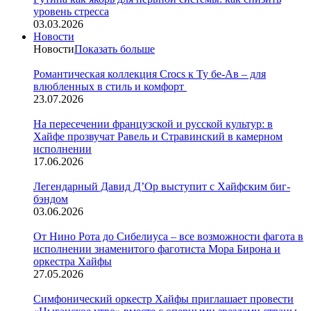
уровень стресса
03.03.2026
Новости
Новости
Показать больше
Романтическая коллекция Crocs к Ту бе-Ав – для
влюбленных в стиль и комфорт
23.07.2026
На пересечении французской и русской культур: в
Хайфе прозвучат Равель и Стравинский в камерном
исполнении
17.06.2026
Легендарный Давид Д’Ор выступит с Хайфским биг-
бэндом
03.06.2026
От Нино Рота до Сибелиуса – все возможности фагота в
исполнении знаменитого фаготиста Мора Бирона и
оркестра Хайфы
27.05.2026
Симфонический оркестр Хайфы приглашает провести