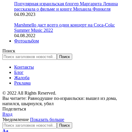
Популярная израильская блогер Маргарита Левина
рассказала о фильме и книге Михаила Финкеля
04.09.2023
Marshmello даст всего один концерт на Coca-Cola:
Summer Music 2022
04.08.2022
Фотоальбом
Поиск
Контакты
Блог
Жалоба
Реклама
© 2022 All Rights Reserved.
Вы читаете:
Равнодушие по-израильски: вышел из дома,
напился, шырнулся, убил
Поделиться
Вход
Уведомление
Показать больше
Изменение
Аа