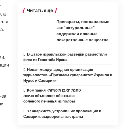
т
Читать еще
, а
ется
Препараты, продаваемые
как “натуральные”,
а.
содержали опасные
лекарственные вещества
В штабе израильской разведки разместили
ми,
флаг из Генштаба Ирана
яции
Новая международная организация
журналистов: «Признаем суверенитет Израиля в
Иудее и Самарии»
Компания «טחנת האבן תעשיות
-за
בע»מ» объявляет об отзыве
солёного печенья из полбы
чи
32 анархиста, устроивших провокации в
Самарии, выдворены из страны