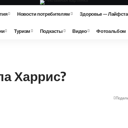
тия
Новости потребителям
Здоровье — Лайфст
ии
Туризм
Подкасты
Видео
Фотоальбом
ла Харрис?
Подел