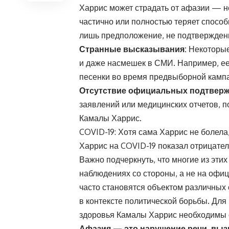
Харрис может страдать от афазии — н
частично или полностью теряет способ
лишь предположение, не подтвержде
Странные высказывания:
Некоторые
и даже насмешек в СМИ. Например, ее
песенки во время предвыборной камп
Отсутствие официальных подтвер
заявлений или медицинских отчетов, 
Камалы Харрис.
COVID-19: Хотя сама Харрис не болела
Харрис на COVID-19 показал отрицател
Важно подчеркнуть, что многие из эти
наблюдениях со стороны, а не на оф
часто становятся объектом различных
в контексте политической борьбы. Дл
здоровья Камалы Харрис необходимы
Афазия — это нарушение речи, выз