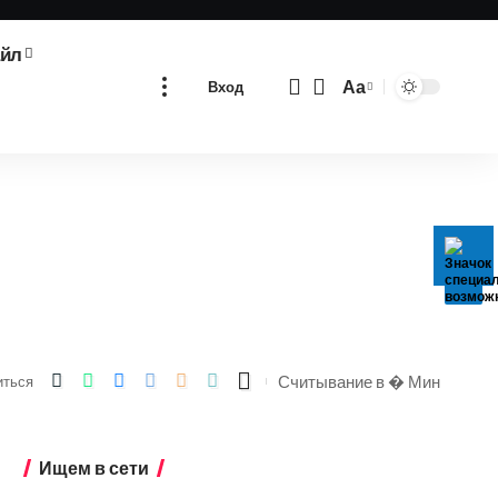
айл
Аа
Вход
Изменение
размера
шрифта
Считывание в � Мин
иться
Ищем в сети