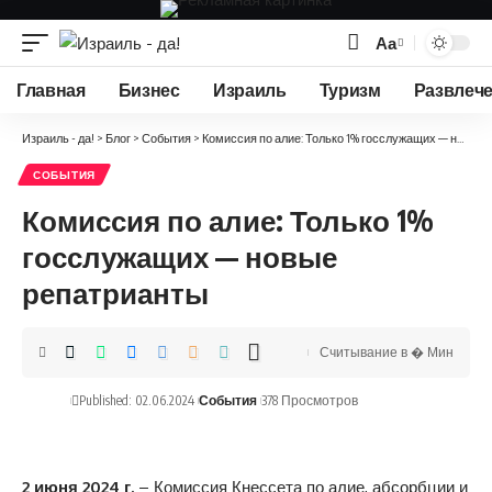
Аа
Изменение
размера
Главная
Бизнес
Израиль
Туризм
Развлеч
шрифта
Израиль - да!
>
Блог
>
События
>
Комиссия по алие: Только 1% госслужащих — новые репатрианты
СОБЫТИЯ
Комиссия по алие: Только 1%
госслужащих — новые
репатрианты
Считывание в � Мин
Published: 02.06.2024
События
378 Просмотров
2 июня 2024 г.
– Комиссия Кнессета по алие, абсорбции и